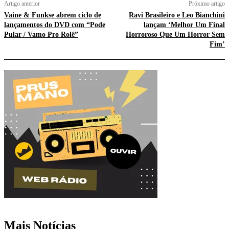
Artigo anterior
Próximo artigo
Vaine & Funkse abrem ciclo de
Ravi Brasileiro e Leo Bianchini
lançamentos do DVD com “Pode
lançam ‘Melhor Um Final
Pular / Vamo Pro Rolê”
Horroroso Que Um Horror Sem
Fim’
Mais Notícias