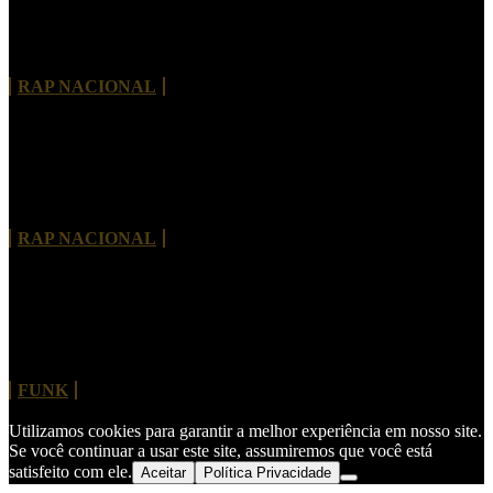
Morre Rivas Álibi, pioneiro do rap de Brasília e
referência da cultura hip-hop no Brasil
RAP NACIONAL
Tayob J. lança álbum de estreia com Criolo,
Projota, Vitão e nomes internacionais
RAP NACIONAL
MC Hariel revisita clássico do Charlie Brown Jr.
“Dias de Luta, Dias de Glória”
FUNK
Utilizamos cookies para garantir a melhor experiência em nosso site.
Se você continuar a usar este site, assumiremos que você está
satisfeito com ele.
Aceitar
Política Privacidade