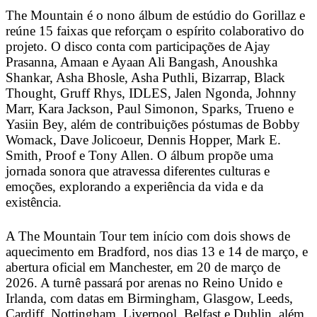
The Mountain é o nono álbum de estúdio do Gorillaz e
reúne 15 faixas que reforçam o espírito colaborativo do
projeto. O disco conta com participações de Ajay
Prasanna, Amaan e Ayaan Ali Bangash, Anoushka
Shankar, Asha Bhosle, Asha Puthli, Bizarrap, Black
Thought, Gruff Rhys, IDLES, Jalen Ngonda, Johnny
Marr, Kara Jackson, Paul Simonon, Sparks, Trueno e
Yasiin Bey, além de contribuições póstumas de Bobby
Womack, Dave Jolicoeur, Dennis Hopper, Mark E.
Smith, Proof e Tony Allen. O álbum propõe uma
jornada sonora que atravessa diferentes culturas e
emoções, explorando a experiência da vida e da
existência.
A The Mountain Tour tem início com dois shows de
aquecimento em Bradford, nos dias 13 e 14 de março, e
abertura oficial em Manchester, em 20 de março de
2026. A turnê passará por arenas no Reino Unido e
Irlanda, com datas em Birmingham, Glasgow, Leeds,
Cardiff, Nottingham, Liverpool, Belfast e Dublin, além