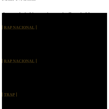
Com mais de 30 anos de estrada, Face da Morte
lança single “Fábrica de Rimas”
RAP NACIONAL
THISCO MC lança “Tive Pressa” e apresenta um
novo capítulo em sua trajetória
RAP NACIONAL
Bhelt convida Kouth para explorar moda e estética
urbana em “PAPARAZZIS”
TRAP