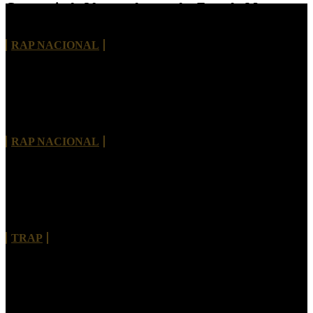
Com mais de 30 anos de estrada, Face da Morte
lança single “Fábrica de Rimas”
RAP NACIONAL
THISCO MC lança “Tive Pressa” e apresenta um
novo capítulo em sua trajetória
RAP NACIONAL
Bhelt convida Kouth para explorar moda e estética
urbana em “PAPARAZZIS”
TRAP
Morre Rivas Álibi, pioneiro do rap de Brasília e
referência da cultura hip-hop no Brasil