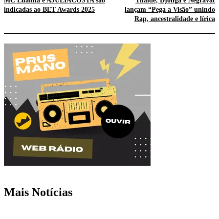
MC Luanna e AJULIACOSTA são
Thaíde, Djonga e Negravat
indicadas ao BET Awards 2025
lançam “Pega a Visão” unindo
Rap, ancestralidade e lírica
Mais Notícias