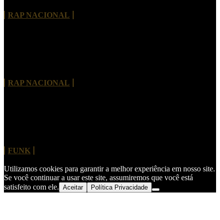
RAP NACIONAL
Tayob J. lança álbum de estreia com Criolo,
Projota, Vitão e nomes internacionais
RAP NACIONAL
MC Hariel revisita clássico do Charlie Brown Jr.
“Dias de Luta, Dias de Glória”
FUNK
Utilizamos cookies para garantir a melhor experiência em nosso site.
Se você continuar a usar este site, assumiremos que você está
satisfeito com ele.
Aceitar
Política Privacidade