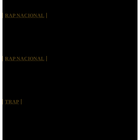
lança single “Fábrica de Rimas”
RAP NACIONAL
THISCO MC lança “Tive Pressa” e apresenta um
novo capítulo em sua trajetória
RAP NACIONAL
Bhelt convida Kouth para explorar moda e estética
urbana em “PAPARAZZIS”
TRAP
Morre Rivas Álibi, pioneiro do rap de Brasília e
referência da cultura hip-hop no Brasil