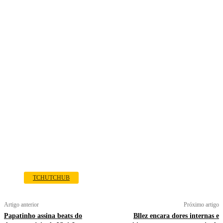
TCHUTCHUB
Artigo anterior
Próximo artigo
Papatinho assina beats do
Bllez encara dores internas e