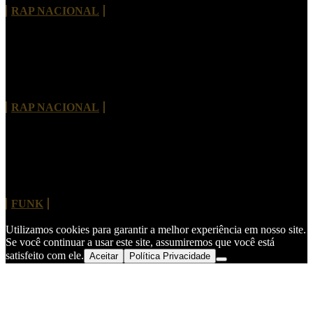
RAP NACIONAL
Tayob J. lança álbum de estreia com Criolo,
Projota, Vitão e nomes internacionais
RAP NACIONAL
MC Hariel revisita clássico do Charlie Brown Jr.
“Dias de Luta, Dias de Glória”
FUNK
Utilizamos cookies para garantir a melhor experiência em nosso site.
Se você continuar a usar este site, assumiremos que você está
satisfeito com ele.
Aceitar
Política Privacidade