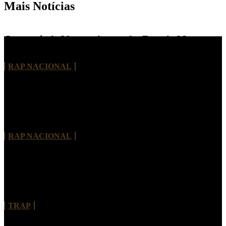
Mais Notícias
Com mais de 30 anos de estrada, Face da Morte
lança single “Fábrica de Rimas”
RAP NACIONAL
THISCO MC lança “Tive Pressa” e apresenta um
novo capítulo em sua trajetória
RAP NACIONAL
Bhelt convida Kouth para explorar moda e estética
urbana em “PAPARAZZIS”
TRAP