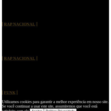
Morre Rivas Álibi, pioneiro do rap de Brasília e
referência da cultura hip-hop no Brasil
RAP NACIONAL
Tayob J. lança álbum de estreia com Criolo,
Projota, Vitão e nomes internacionais
RAP NACIONAL
MC Hariel revisita clássico do Charlie Brown Jr.
“Dias de Luta, Dias de Glória”
FUNK
Utilizamos cookies para garantir a melhor experiência em nosso site.
Se você continuar a usar este site, assumiremos que você está
satisfeito com ele.