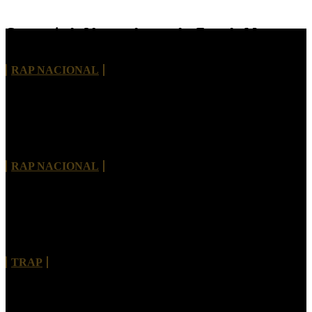
Com mais de 30 anos de estrada, Face da Morte
lança single “Fábrica de Rimas”
RAP NACIONAL
THISCO MC lança “Tive Pressa” e apresenta um
novo capítulo em sua trajetória
RAP NACIONAL
Bhelt convida Kouth para explorar moda e estética
urbana em “PAPARAZZIS”
TRAP