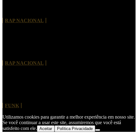
Morre Rivas Álibi, pioneiro do rap de Brasília e
referência da cultura hip-hop no Brasil
RAP NACIONAL
Tayob J. lança álbum de estreia com Criolo,
Projota, Vitão e nomes internacionais
RAP NACIONAL
MC Hariel revisita clássico do Charlie Brown Jr.
“Dias de Luta, Dias de Glória”
FUNK
Utilizamos cookies para garantir a melhor experiência em nosso site.
Se você continuar a usar este site, assumiremos que você está
satisfeito com ele.
Aceitar
Política Privacidade