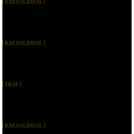
RAP NACIONAL
THISCO MC lança “Tive Pressa” e apresenta um
novo capítulo em sua trajetória
RAP NACIONAL
Bhelt convida Kouth para explorar moda e estética
urbana em “PAPARAZZIS”
TRAP
Morre Rivas Álibi, pioneiro do rap de Brasília e
referência da cultura hip-hop no Brasil
RAP NACIONAL