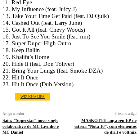
11. Red Eye
12. My Influence (feat. Juicy J)
13. Take Your Time Get Paid (feat. DJ Quik)
14. Cashed Out (feat. Larry June)
15. Got It All (feat. Chevy Woods)
16. Just To See You Smile (feat. rmr)
17. Super Duper High Outro
18. Keep Ballin
19. Khalifa’s Home
20. Hide It (feat. Don Toliver)
21. Bring Your Lungs (feat. Smoke DZA)
22. Hit It Once
23. Hit It Once (Dub Version)
WIZ KHALIFA
Artigo anterior
Próximo artigo
Saiu: “Superstar” novo single
MASKOTTE lança seu EP de
colaborativo de MC Livinho e
estreia “Nota 10”, com elementos
MC Daniel
de drill e voltmix