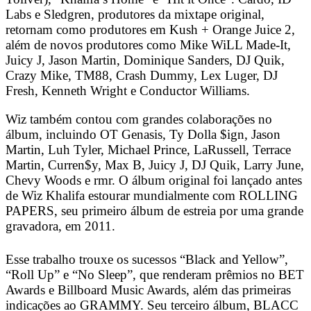
Labs e Sledgren, produtores da mixtape original,
retornam como produtores em Kush + Orange Juice 2,
além de novos produtores como Mike WiLL Made-It,
Juicy J, Jason Martin, Dominique Sanders, DJ Quik,
Crazy Mike, TM88, Crash Dummy, Lex Luger, DJ
Fresh, Kenneth Wright e Conductor Williams.
Wiz também contou com grandes colaborações no
álbum, incluindo OT Genasis, Ty Dolla $ign, Jason
Martin, Luh Tyler, Michael Prince, LaRussell, Terrace
Martin, Curren$y, Max B, Juicy J, DJ Quik, Larry June,
Chevy Woods e rmr. O álbum original foi lançado antes
de Wiz Khalifa estourar mundialmente com ROLLING
PAPERS, seu primeiro álbum de estreia por uma grande
gravadora, em 2011.
Esse trabalho trouxe os sucessos “Black and Yellow”,
“Roll Up” e “No Sleep”, que renderam prêmios no BET
Awards e Billboard Music Awards, além das primeiras
indicações ao GRAMMY. Seu terceiro álbum, BLACC