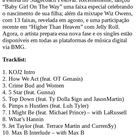
“Baby Girl On The Way” uma faixa especial celebrando
o nascimento de sua filha; além da mixtape Wiz Owens,
com 13 faixas, revelada em agosto, e uma participação
recente em “Higher Than Heaven” com Jelly Roll.
Agora, o artista prepara essa nova fase e os singles estão
disponíveis em todas as plataformas de música digital
via BMG.
Tracklist:
1. KOJ2 Intro
2. How We Act (feat. OT Genasis)
3. Crime Bud and Women
4. 5 Star (feat. Gunna)
5. Top Down (feat. Ty Dolla $ign and JasonMartin)
6. Pimps n Hustlers (feat. Luh Tyler)
7. I Might Be (feat. Michael Prince) – with LaRussell
8. What’s Hannin
9. Jet Taylor (feat. Terrace Martin and Curren$y)
10. Max B Interlude – with Max B