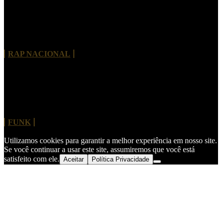
Tayob J. lança álbum de estreia com Criolo,
Projota, Vitão e nomes internacionais
RAP NACIONAL
MC Hariel revisita clássico do Charlie Brown Jr.
“Dias de Luta, Dias de Glória”
FUNK
Utilizamos cookies para garantir a melhor experiência em nosso site.
Se você continuar a usar este site, assumiremos que você está
satisfeito com ele.
Aceitar
Política Privacidade