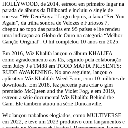
HOLLYWOOD, de 2014, estreou em primeiro lugar na
parada de álbuns da Billboard e incluiu o single de
sucesso “We DemBoyz.” Logo depois, a faixa “See You
Again”, da trilha sonora de Velozes e Furiosos 7,
chegou ao topo das paradas em 95 países e lhe rendeu
uma indicação ao Globo de Ouro na categoria “Melhor
Canção Original”. O hit completou 10 anos em 2025.
Em 2016, Wiz Khalifa lançou o álbum KHALIFA
como agradecimento aos fãs, seguido pela colaboração
com Juicy J e TM88 em TGOD MAFIA PRESENTS:
RUDE AWAKENING. No ano seguinte, lançou o
aplicativo Wiz Khalifa’s Weed Farm, com 10 milhões de
downloads. Em 2018, fez parceria para criar o gim
premiado McQueen and the Violet Fog, e em 2019,
estreou a série documental Wiz Khalifa: Behind the
Cam. Ele também atuou na série Duncanville.
Wiz lançou trabalhos elogiados, como MULTIVERSE
em 2022, e teve um 2023 produtivo com lançamentos e
a estreia no Stagecoach Festival. Recentemente, lançou