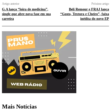
Artigo anterior
Próximo artigo
G.A lança “loira de medicina”,
Beli Remour e FRAJ lança
single que abre nova fase em sua
“Gosto, Textura e Cheiro”, faixa
carreira
inédita do novo EP
Mais Notícias