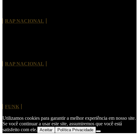
Morre Rivas Álibi, pioneiro do rap de Brasília e
referência da cultura hip-hop no Brasil
RAP NACIONAL
Tayob J. lança álbum de estreia com Criolo,
Projota, Vitão e nomes internacionais
RAP NACIONAL
MC Hariel revisita clássico do Charlie Brown Jr.
“Dias de Luta, Dias de Glória”
FUNK
Utilizamos cookies para garantir a melhor experiência em nosso site.
Se você continuar a usar este site, assumiremos que você está
satisfeito com ele.
Aceitar
Política Privacidade