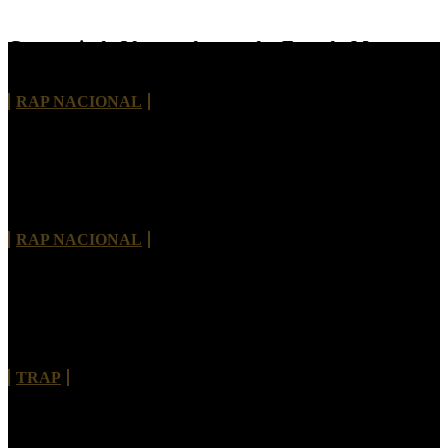
Com mais de 30 anos de estrada, Face da Morte
lança single “Fábrica de Rimas”
RAP NACIONAL
THISCO MC lança “Tive Pressa” e apresenta um
novo capítulo em sua trajetória
RAP NACIONAL
Bhelt convida Kouth para explorar moda e estética
urbana em “PAPARAZZIS”
TRAP